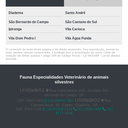
Diadema
Santo André
São Bernardo do Campo
São Caetano do Sul
Ipiranga
Vila Carioca
Vila Dom Pedro I
Vila Água Funda
O conteúdo do texto desta página é de direito reservado. Sua reprodução, parcial ou
total, mesmo citando nossos links, é proibida sem a autorização do autor. Crime de
violação de direito autoral – artigo 184 do Código Penal –
Lei 9610/98 - Lei de direitos
autorais
.
Fauna Especialidades Veterinário de animais
silvestres
Unidade01
Rua Copacabana, 918 - Anchieta São
Bernardo do Campo - SP
Unidade02
CEP: 09607-000
(11) 95054-7917
Rua
Carminé flauto, 30 - Centro - Diadema - SP
CEP: 05617-030
(11) 97329-5116
(11) 2988-1648
(11)
4177-1648