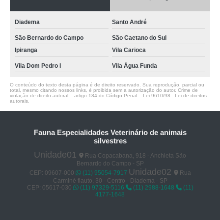
Diadema
Santo André
São Bernardo do Campo
São Caetano do Sul
Ipiranga
Vila Carioca
Vila Dom Pedro I
Vila Água Funda
O conteúdo do texto desta página é de direito reservado. Sua reprodução, parcial ou
total, mesmo citando nossos links, é proibida sem a autorização do autor. Crime de
violação de direito autoral – artigo 184 do Código Penal –
Lei 9610/98 - Lei de direitos
autorais
.
Fauna Especialidades Veterinário de animais
silvestres
Unidade01
Rua Copacabana, 918 - Anchieta São
Bernardo do Campo - SP
Unidade02
CEP: 09607-000
(11) 95054-7917
Rua
Carminé flauto, 30 - Centro - Diadema - SP
CEP: 05617-030
(11) 97329-5116
(11) 2988-1648
(11)
4177-1648