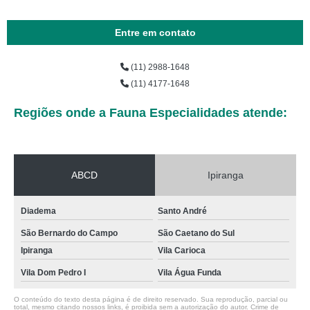
Entre em contato
(11) 2988-1648
(11) 4177-1648
Regiões onde a Fauna Especialidades atende:
ABCD
Ipiranga
Diadema
Santo André
São Bernardo do Campo
São Caetano do Sul
Ipiranga
Vila Carioca
Vila Dom Pedro I
Vila Água Funda
O conteúdo do texto desta página é de direito reservado. Sua reprodução, parcial ou
total, mesmo citando nossos links, é proibida sem a autorização do autor. Crime de