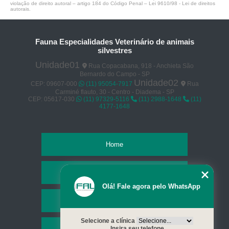
violação de direito autoral – artigo 184 do Código Penal –
Lei 9610/98 - Lei de direitos
autorais
.
Fauna Especialidades Veterinário de animais
silvestres
Unidade01
Rua Copacabana, 918 - Anchieta São
Bernardo do Campo - SP
Unidade02
CEP: 09607-000
(11) 95054-7917
Rua
Carminé flauto, 30 - Centro - Diadema - SP
CEP: 05617-030
(11) 97329-5116
(11) 2988-1648
(11)
4177-1648
Home
Empresa
Olá! Fale agora pelo WhatsApp
Missão
Selecione a clínica
Serviços
Insira seu telefone