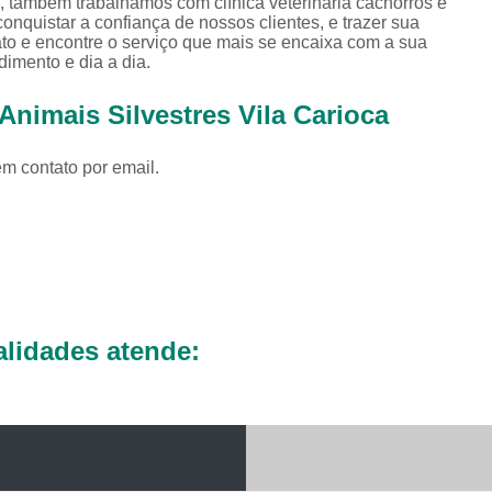
s, também trabalhamos com clínica veterinária cachorros e
Exames Complementares Veterin
nquistar a confiança de nossos clientes, e trazer sua
ato e encontre o serviço que mais se encaixa com a sua
Exames Laboratoriais para Cac
imento e dia a dia.
Exames Laboratoriais Veterinári
Animais Silvestres Vila Carioca
Exame de Sangue para Animais Silv
Exame Laborator
em contato por email.
Exame Laboratorial para Animais Sil
Exame para Animais Sil
Exames Laboratorial para Bichos
Exames para Bichos Exoticos
Laboratório Especialidades Veterin
lidades atende:
Laboratório Químico Vet
Laboratório Veterinário 24 Horas
Laboratório Veterinário Diagnóstic