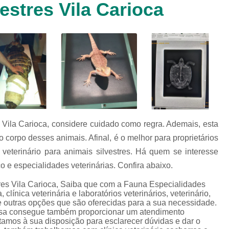
estres Vila Carioca
Clínica Veterinária Cachorr
Clínica Veterinária de Animais 
Clínica Veterinária de Gat
Clínica Veterinária Filhote
Clínica Veterinária Oftalmol
Clínica Veterinária para 
Clinica Animais Silvestres
Clinica 
s Vila Carioca, considere cuidado como regra. Ademais, esta
Clinica Veterinaria Animais Silvest
 corpo desses animais. Afinal, é o melhor para proprietários
Clinica Veterinaria para Animais 
 veterinário para animais silvestres. Há quem se interesse
Clínica Veterinária Animais Exótic
 e especialidades veterinárias. Confira abaixo.
Clínica Veterinária Pet Ex
tres Vila Carioca, Saiba que com a Fauna Especialidades
clínica veterinária e laboratórios veterinários, veterinário,
Exame de Fezes Veterinár
ntre outras opções que são oferecidas para a sua necessidade.
esa consegue também proporcionar um atendimento
Exame Oftalmológico Veteri
tamos à sua disposição para esclarecer dúvidas e dar o