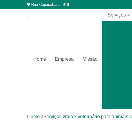
Rua Copacabana, 918
Serviços
Cirurgia
veterinária
Cirurgias
em animais
silvestres
Home
Empresa
Missão
Clínica
veterinária
Clínicas
para
animais
silvestres
Exames
laboratoriais
Home
Serviços
raio x veterinário para animais s
Exames
laboratoriais
para