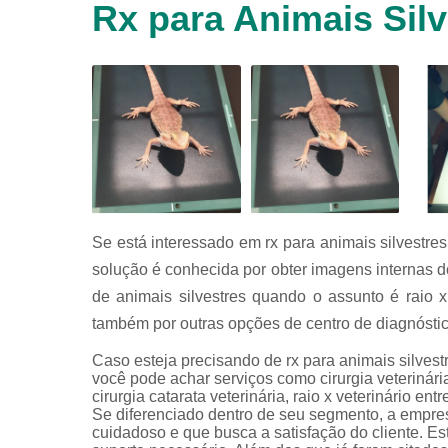
Rx para Animais Silv
animais
silvestres
Laboratórios
veterinários
Raio x
veterinário
Raio x
veterinário
para
animais
silvestres
Se está interessado em rx para animais silvestre
solução é conhecida por obter imagens internas do
Ultrassom
para
de animais silvestres quando o assunto é raio x
animais
também por outras opções de centro de diagnóstico
silvestres
Ultrassom
Caso esteja precisando de rx para animais silves
veterinário
você pode achar serviços como cirurgia veterinária, 
cirurgia catarata veterinária, raio x veterinário e
Veterinário
Se diferenciado dentro de seu segmento, a empr
cuidadoso e que busca a satisfação do cliente. Es