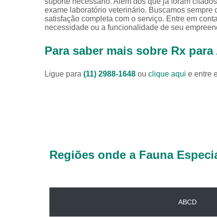
suporte necessário. Além dos que já foram citado
exame laboratório veterinário. Buscamos sempre co
satisfação completa com o serviço. Entre em cont
necessidade ou a funcionalidade de seu empreend
Para saber mais sobre Rx para 
Ligue para
(11) 2988-1648
ou
clique aqui
e entre 
Regiões onde a Fauna Especia
ABCD