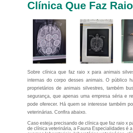
Clínica Que Faz Rai
animais
silvestres
Laboratórios
veterinários
Raio x
veterinário
Raio x
veterinário
para
animais
silvestres
Sobre clínica que faz raio x para animais silv
internas do corpo desses animais. O público h
Ultrassom
para
proprietários de animais silvestres, também b
animais
segurança, que apenas uma empresa séria e r
silvestres
pode oferecer. Há quem se interesse também por
Ultrassom
veterinário
veterinárias. Confira abaixo.
Veterinário
Caso esteja precisando de clínica que faz raio x
de clínica veterinária, a Fauna Especialidades é a