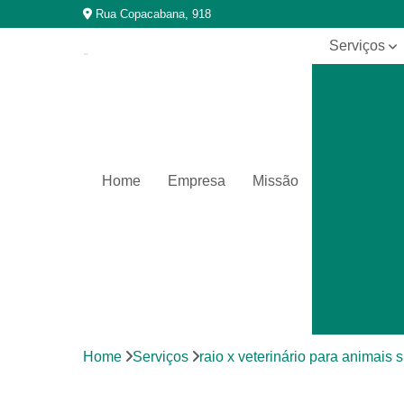
Rua Copacabana, 918
Serviços
Cirurgia
veterinária
Cirurgias
em animais
silvestres
Home
Empresa
Missão
Clínica
veterinária
Clínicas
para
animais
silvestres
Exames
laboratoriais
Home
Serviços
raio x veterinário para animais s
Exames
laboratoriais
para