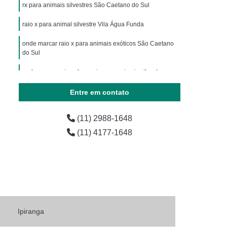
ária
Exames Laboratoriais para Animais
rx para animais silvestres São Caetano do Sul
horro
Exames Laboratoriais para Pets
raio x para animal silvestre Vila Água Funda
os
Laboratório de Exames para Animais
onde marcar raio x para animais exóticos São Caetano
do Sul
estres
Exame Laboratorial Animais Exóticos
ial para Animais Exóticos
onde marcar raio x do cranio para animais silvestres
Matriz
vestres
Exame Laboratorial para Silvestres
Entre em contato
vestres
Exame para Silvestres
(11) 2988-1648
 Exoticos
Exames para Animais Exóticos
(11) 4177-1648
Laboratório de Exames Veterinários
árias
Laboratório Farmacêutico Veterinário
erinário
Laboratório Veterinário
Laboratório Veterinário de Analises Clinicas
o
Laboratórios Medicamentos Veterinários
Ipiranga