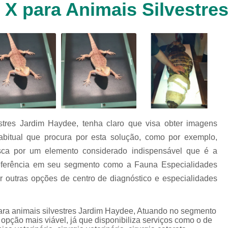
o X para Animais Silvestre
Clínica Veterinária Cachorr
Clínica Veterinária de Animais 
Clínica Veterinária de Gat
Clínica Veterinária Filhote
Clínica Veterinária Oftalmol
Clínica Veterinária para 
Clinica Animais Silvestres
Clinica 
estres Jardim Haydee, tenha claro que visa obter imagens
Clinica Veterinaria Animais Silvest
abitual que procura por esta solução, como por exemplo,
Clinica Veterinaria para Animais 
usca por um elemento considerado indispensável que é a
Clínica Veterinária Animais Exótic
eferência em seu segmento como a Fauna Especialidades
 outras opções de centro de diagnóstico e especialidades
Clínica Veterinária Pet Ex
Exame de Fezes Veterinár
 para animais silvestres Jardim Haydee, Atuando no segmento
Exame Oftalmológico Veteri
 opção mais viável, já que disponibiliza serviços como o de