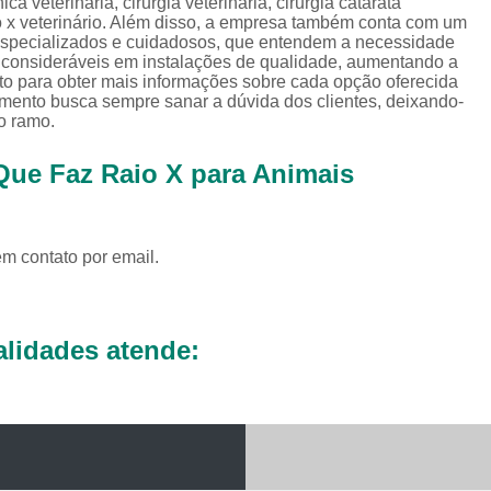
ica veterinária, cirurgia veterinária, cirurgia catarata
Exames Complementares Veterin
raio x veterinário. Além disso, a empresa também conta com um
 especializados e cuidadosos, que entendem a necessidade
Exames Laboratoriais para Cac
s consideráveis em instalações de qualidade, aumentando a
ato para obter mais informações sobre cada opção oferecida
Exames Laboratoriais Veterinári
imento busca sempre sanar a dúvida dos clientes, deixando-
Exame de Sangue para Animais Silv
o ramo.
Exame Laborator
 Que Faz Raio X para Animais
Exame Laboratorial para Animais Sil
Exame para Animais Sil
em contato por email.
Exames Laboratorial para Bichos
Exames para Bichos Exoticos
Laboratório Especialidades Veterin
lidades atende:
Laboratório Químico Vet
Laboratório Veterinário 24 Horas
Laboratório Veterinário Diagnóstic