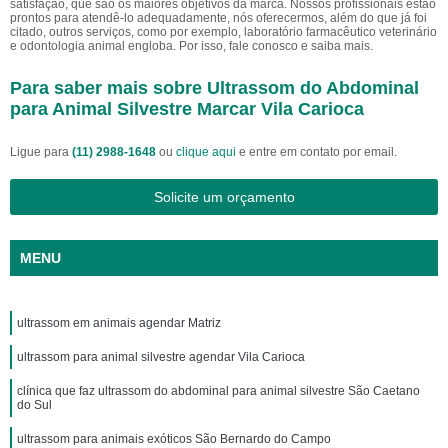
satisfação, que são os maiores objetivos da marca. Nossos profissionais estão
prontos para atendê-lo adequadamente, nós oferecermos, além do que já foi
citado, outros serviços, como por exemplo, laboratório farmacêutico veterinário
e odontologia animal engloba. Por isso, fale conosco e saiba mais.
Para saber mais sobre Ultrassom do Abdominal
para Animal Silvestre Marcar Vila Carioca
Ligue para
(11) 2988-1648
ou
clique aqui
e entre em contato por email.
Solicite um orçamento
MENU
ultrassom em animais agendar Matriz
ultrassom para animal silvestre agendar Vila Carioca
clínica que faz ultrassom do abdominal para animal silvestre São Caetano
do Sul
ultrassom para animais exóticos São Bernardo do Campo