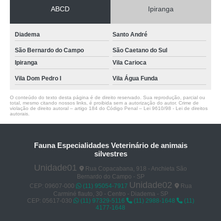
ABCD
Ipiranga
Diadema
Santo André
São Bernardo do Campo
São Caetano do Sul
Ipiranga
Vila Carioca
Vila Dom Pedro I
Vila Água Funda
O conteúdo do texto desta página é de direito reservado. Sua reprodução, parcial ou
total, mesmo citando nossos links, é proibida sem a autorização do autor. Crime de
violação de direito autoral – artigo 184 do Código Penal –
Lei 9610/98 - Lei de direitos
autorais
.
Fauna Especialidades Veterinário de animais
silvestres
Unidade01
Rua Copacabana, 918 - Anchieta São
Bernardo do Campo - SP
Unidade02
CEP: 09607-000
(11) 95054-7917
Rua
Carminé flauto, 30 - Centro - Diadema - SP
CEP: 05617-030
(11) 97329-5116
(11) 2988-1648
(11)
4177-1648