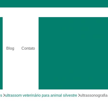
Cirurgia Catarata Veterinár
Cirurgia Gastrointestinal Ve
Cirurgia Hernia Veterinári
Cirurgia Veterinária Bási
Blog
Contato
Cirurgia Veterinária Clinica
Amputações Cirurgicas em Anima
Cirurgia Animais Silvestr
Cirurgia de Emergência para Animai
Cirurgia em Animais Silvestres
Cirurgia para Animais Exóti
es
ultrassom veterinário para animal silvestre
ultrassonografi
Cirurgias em Tecidos Moles em Anim