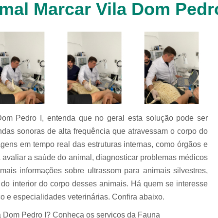
imal Marcar Vila Dom Pedro
Clínica Veterinária Cachorr
Clínica Veterinária de Animais 
Clínica Veterinária de Gat
Clínica Veterinária Filhote
Clínica Veterinária Oftalmol
Clínica Veterinária para 
Clinica Animais Silvestres
Clinica 
 Dom Pedro I, entenda que no geral esta solução pode ser
Clinica Veterinaria Animais Silvest
das sonoras de alta frequência que atravessam o corpo do
Clinica Veterinaria para Animais 
gens em tempo real das estruturas internas, como órgãos e
Clínica Veterinária Animais Exótic
 avaliar a saúde do animal, diagnosticar problemas médicos
mais informações sobre ultrassom para animais silvestres,
Clínica Veterinária Pet Ex
 do interior do corpo desses animais. Há quem se interesse
Exame de Fezes Veterinár
 e especialidades veterinárias. Confira abaixo.
Exame Oftalmológico Veteri
la Dom Pedro I? Conheça os serviços da Fauna