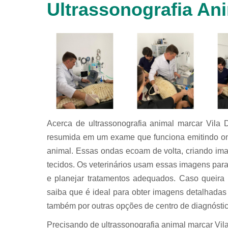
Ultrassonografia An
animais
silvestres
Laboratórios
veterinários
Raio x
veterinário
Raio x
veterinário
para
animais
silvestres
Acerca de ultrassonografia animal marcar Vila
resumida em um exame que funciona emitindo on
Ultrassom
para
animal. Essas ondas ecoam de volta, criando ima
animais
tecidos. Os veterinários usam essas imagens para
silvestres
e planejar tratamentos adequados. Caso queira 
Ultrassom
veterinário
saiba que é ideal para obter imagens detalhadas
também por outras opções de centro de diagnóstico
Veterinário
Precisando de ultrassonografia animal marcar Vi