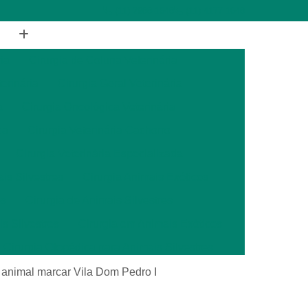
(11) 2988-1648
(11) 4177-1648
ia
Cirurgia de Coluna Veterinária
terinária
Cirurgia Geral Veterinária
a
Cirurgia Oncológica Veterinária
ca
Cirurgia Veterinária Cachorro
Cirurgia Veterinária Especializada
is Silvestres
Cirurgia Animais Exóticos
es
Cirurgia de Animais Silvestres
s Silvestres
Cirurgia em Animais Exóticos
Cirurgia Otopédica para Animais Silvestres
cos
Cirurgia para Animais Silvestres
a animal marcar Vila Dom Pedro I
ais Silvestres
Clínica Veterinária 24 Horas