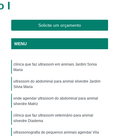
 I
os
Clínica Veterinária Cães e Gatos
Silvestres
Clínica Veterinária de Aves
os
Clínica Veterinária de Plantão
Solicite um orçamento
Clínica Veterinária Oftalmologia
MENU
ogista
Clínica Veterinária para Aves
Cachorro
Clinica Animais Exoticos
clínica que faz ultrassom em animais Jardim Sonia
de Silvestres
Clinica para Animais Silvestres
Maria
res
Clinica Veterinaria de Aves Silvestres
ultrassom do abdominal para animal silvestre Jardim
Silvestres
Clínica de Animais Silvestres
Silvia Maria
os
Clínica Veterinária de Animais Exóticos
onde agendar ultrassom do abdominal para animal
silvestre Matriz
ótico
Clínica Veterinária Silvestre
clínica que faz ultrassom veterinário para animal
io
Exame Laboratório Veterinário
silvestre Diadema
nário
Exame Ortopédico Veterinário
ultrassonografia de pequenos animais agendar Vila