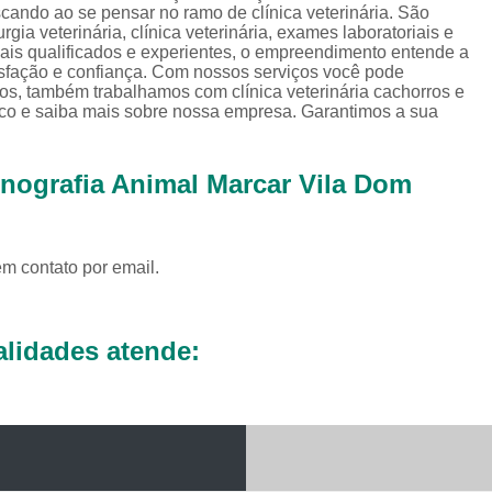
Exames Complementares Veterin
cando ao se pensar no ramo de clínica veterinária. São
ia veterinária, clínica veterinária, exames laboratoriais e
Exames Laboratoriais para Cac
nais qualificados e experientes, o empreendimento entende a
isfação e confiança. Com nossos serviços você pode
Exames Laboratoriais Veterinári
dos, também trabalhamos com clínica veterinária cachorros e
osco e saiba mais sobre nossa empresa. Garantimos a sua
Exame de Sangue para Animais Silv
Exame Laborator
onografia Animal Marcar Vila Dom
Exame Laboratorial para Animais Sil
Exame para Animais Sil
em contato por email.
Exames Laboratorial para Bichos
Exames para Bichos Exoticos
Laboratório Especialidades Veterin
lidades atende:
Laboratório Químico Vet
Laboratório Veterinário 24 Horas
Laboratório Veterinário Diagnóstic