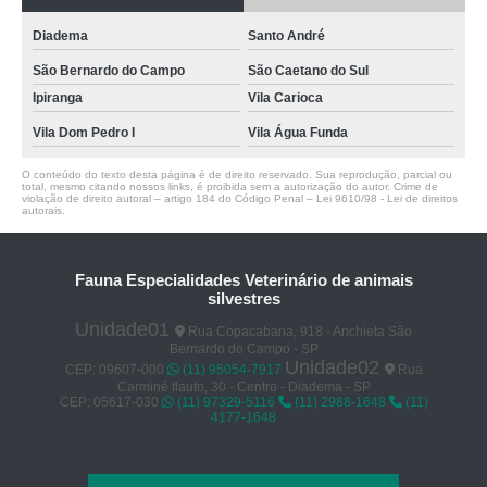
Diadema
Santo André
São Bernardo do Campo
São Caetano do Sul
Ipiranga
Vila Carioca
Vila Dom Pedro I
Vila Água Funda
O conteúdo do texto desta página é de direito reservado. Sua reprodução, parcial ou
total, mesmo citando nossos links, é proibida sem a autorização do autor. Crime de
violação de direito autoral – artigo 184 do Código Penal –
Lei 9610/98 - Lei de direitos
autorais
.
Fauna Especialidades Veterinário de animais
silvestres
Unidade01
Rua Copacabana, 918 - Anchieta São
Bernardo do Campo - SP
Unidade02
CEP: 09607-000
(11) 95054-7917
Rua
Carminé flauto, 30 - Centro - Diadema - SP
CEP: 05617-030
(11) 97329-5116
(11) 2988-1648
(11)
4177-1648