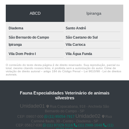
ABCD
Ipiranga
Diadema
Santo André
São Bernardo do Campo
São Caetano do Sul
Ipiranga
Vila Carioca
Vila Dom Pedro I
Vila Água Funda
O conteúdo do texto desta página é de direito reservado. Sua reprodução, parcial ou
total, mesmo citando nossos links, é proibida sem a autorização do autor. Crime de
violação de direito autoral – artigo 184 do Código Penal –
Lei 9610/98 - Lei de direitos
autorais
.
Fauna Especialidades Veterinário de animais
silvestres
Unidade01
Rua Copacabana, 918 - Anchieta São
Bernardo do Campo - SP
Unidade02
CEP: 09607-000
(11) 95054-7917
Rua
Carminé flauto, 30 - Centro - Diadema - SP
CEP: 05617-030
(11) 97329-5116
(11) 2988-1648
(11)