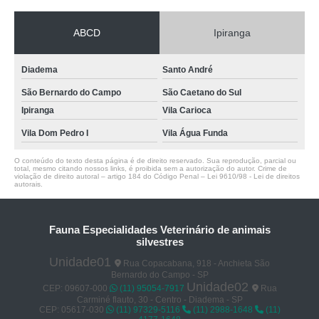
ABCD
Ipiranga
Diadema
Santo André
São Bernardo do Campo
São Caetano do Sul
Ipiranga
Vila Carioca
Vila Dom Pedro I
Vila Água Funda
O conteúdo do texto desta página é de direito reservado. Sua reprodução, parcial ou
total, mesmo citando nossos links, é proibida sem a autorização do autor. Crime de
violação de direito autoral – artigo 184 do Código Penal –
Lei 9610/98 - Lei de direitos
autorais
.
Fauna Especialidades Veterinário de animais
silvestres
Unidade01
Rua Copacabana, 918 - Anchieta São
Bernardo do Campo - SP
Unidade02
CEP: 09607-000
(11) 95054-7917
Rua
Carminé flauto, 30 - Centro - Diadema - SP
CEP: 05617-030
(11) 97329-5116
(11) 2988-1648
(11)