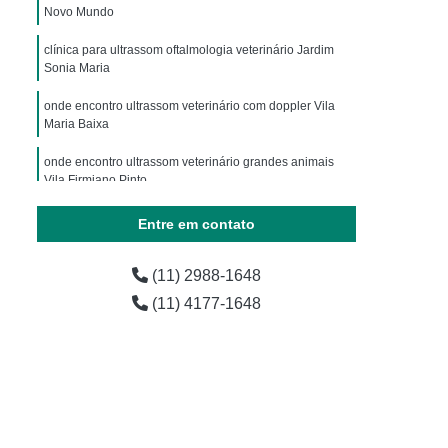
ária
Exames Laboratoriais para Animais
Novo Mundo
horro
Exames Laboratoriais para Pets
clínica para ultrassom oftalmologia veterinário Jardim
Sonia Maria
os
Laboratório de Exames para Animais
onde encontro ultrassom veterinário com doppler Vila
estres
Exame Laboratorial Animais Exóticos
Maria Baixa
ial para Animais Exóticos
onde encontro ultrassom veterinário grandes animais
vestres
Exame Laboratorial para Silvestres
Vila Firmiano Pinto
vestres
Exame para Silvestres
onde encontro ultrassom veterinário dentário Jardim
Entre em contato
Sonia Maria
 Exoticos
Exames para Animais Exóticos
ultrassom oftalmologia veterinário Vila Dom Pedro I
(11) 2988-1648
Laboratório de Exames Veterinários
(11) 4177-1648
árias
Laboratório Farmacêutico Veterinário
erinário
Laboratório Veterinário
Laboratório Veterinário de Analises Clinicas
o
Laboratórios Medicamentos Veterinários