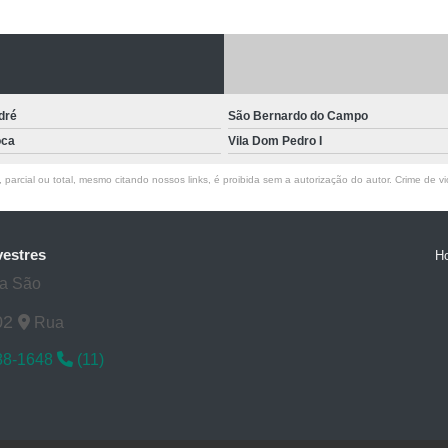
Laboratórios Veterinários pa
Exame de Raio X Veterinário
Ra
Raio X de Cachorro
Raio X Digital
Raio X para Cachorr
dré
São Bernardo do Campo
Raio X Veterinário para Cachorro
oca
Vila Dom Pedro I
Raio X do Cranio para Anim
parcial ou total, mesmo citando nossos links, é proibida sem a autorização do autor. Crime de vi
Raio X para Animais Exóti
Raio X para Animal Silve
vestres
H
Rx para Animais Exóticos
Rx para
ta São
Rx Veterinário para Animais Si
02
Rua
Ultrassom do Abdominal para A
88-1648
(11)
Ultrassom para Animais
Ultrassom para Animal Exót
Ultrassom Veterinário para Ani