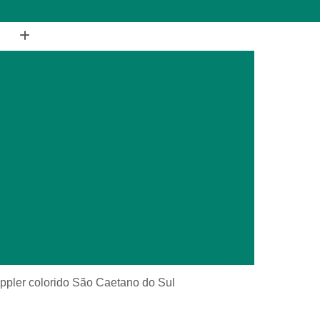
(11) 2988-1648
(11) 4177-1648
ia
Cirurgia de Coluna Veterinária
terinária
Cirurgia Geral Veterinária
a
Cirurgia Oncológica Veterinária
ca
Cirurgia Veterinária Cachorro
Cirurgia Veterinária Especializada
is Silvestres
Cirurgia Animais Exóticos
es
Cirurgia de Animais Silvestres
s Silvestres
Cirurgia em Animais Exóticos
Cirurgia Otopédica para Animais Silvestres
cos
Cirurgia para Animais Silvestres
oppler colorido São Caetano do Sul
ais Silvestres
Clínica Veterinária 24 Horas