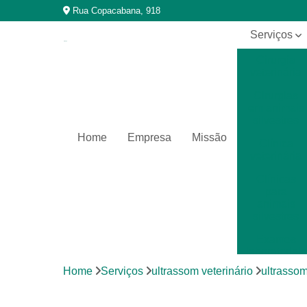
Rua Copacabana, 918
Serviços
Cirurgia
veterinária
Cirurgias
em animais
silvestres
Home
Empresa
Missão
Clínica
veterinária
Clínicas
para
animais
silvestres
Exames
laboratoriais
Home
Serviços
ultrassom veterinário
ultrassom
Exames
laboratoriais
para