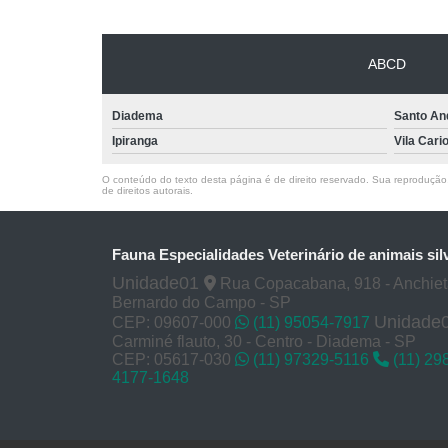
ABCD
Diadema
Santo An
Ipiranga
Vila Cari
O conteúdo do texto desta página é de direito reservado. Sua reprodução, 
de direitos autorais
.
Fauna Especialidades Veterinário de animais sil
Unidade01
Rua Copacabana, 918 - Anchie
Bernardo do Campo - SP
Unidade
CEP: 09607-000
(11) 95054-7917
Carminé flauto, 30 - Centro - Diadema - SP
CEP: 05617-030
(11) 97329-5116
(11) 29
4177-1648