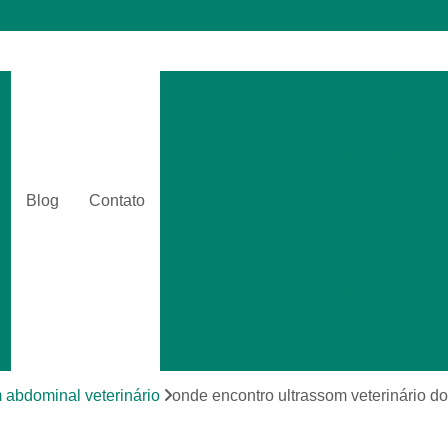
Cirurgia Catarata Veterinár
Cirurgia Gastrointestinal Ve
Cirurgia Hernia Veterinári
Cirurgia Veterinária Bási
Blog
Contato
Cirurgia Veterinária Clinica
Amputações Cirurgicas em Anima
Cirurgia Animais Silvestr
Cirurgia de Emergência para Animai
Cirurgia em Animais Silvestres
Cirurgia para Animais Exóti
 abdominal veterinário
onde encontro ultrassom veterinário d
Cirurgias em Tecidos Moles em Anim