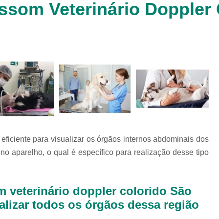
ssom Veterinário Doppler 
Clínica Veterinária Cachorr
Clínica Veterinária de Animais 
Clínica Veterinária de Gat
Clínica Veterinária Filhote
Clínica Veterinária Oftalmol
Clínica Veterinária para 
Clinica Animais Silvestres
Clinica 
Clinica Veterinaria Animais Silvest
 eficiente para visualizar os órgãos internos abdominais dos
Clinica Veterinaria para Animais 
o aparelho, o qual é específico para realização desse tipo
Clínica Veterinária Animais Exótic
Clínica Veterinária Pet Ex
 veterinário doppler colorido São
Exame de Fezes Veterinár
alizar todos os órgãos dessa região
Exame Oftalmológico Veteri