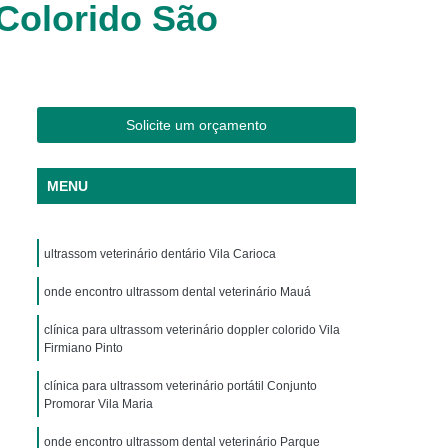
Colorido São
os
Clínica Veterinária Cães e Gatos
Silvestres
Clínica Veterinária de Aves
os
Clínica Veterinária de Plantão
Clínica Veterinária Oftalmologia
Solicite um orçamento
ogista
Clínica Veterinária para Aves
Cachorro
Clinica Animais Exoticos
MENU
de Silvestres
Clinica para Animais Silvestres
res
Clinica Veterinaria de Aves Silvestres
ultrassom veterinário dentário Vila Carioca
Silvestres
Clínica de Animais Silvestres
onde encontro ultrassom dental veterinário Mauá
os
Clínica Veterinária de Animais Exóticos
clínica para ultrassom veterinário doppler colorido Vila
Firmiano Pinto
ótico
Clínica Veterinária Silvestre
io
Exame Laboratório Veterinário
clínica para ultrassom veterinário portátil Conjunto
Promorar Vila Maria
nário
Exame Ortopédico Veterinário
onde encontro ultrassom dental veterinário Parque