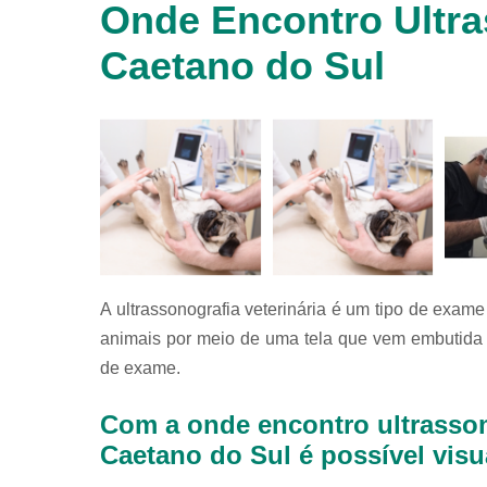
Onde Encontro Ultra
animais
silvestres
Caetano do Sul
Laboratórios
veterinários
Raio x
veterinário
Raio x
veterinário
para
animais
silvestres
Ultrassom
A ultrassonografia veterinária é um tipo de exame
para
animais
animais por meio de uma tela que vem embutida n
silvestres
de exame.
Ultrassom
veterinário
Com a onde encontro ultrassom
Veterinário
Caetano do Sul é possível visu