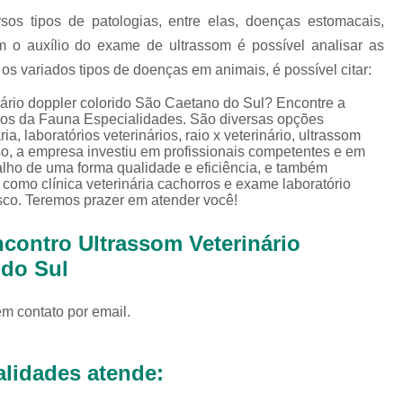
Exames Complementares Veterin
os tipos de patologias, entre elas, doenças estomacais,
Exames Laboratoriais para Cac
om o auxílio do exame de ultrassom é possível analisar as
Exames Laboratoriais Veterinári
os variados tipos de doenças em animais, é possível citar:
Exame de Sangue para Animais Silv
nário doppler colorido São Caetano do Sul? Encontre a
ços da Fauna Especialidades. São diversas opções
Exame Laborator
ia, laboratórios veterinários, raio x veterinário, ultrassom
sso, a empresa investiu em profissionais competentes e em
Exame Laboratorial para Animais Sil
lho de uma forma qualidade e eficiência, e também
como clínica veterinária cachorros e exame laboratório
Exame para Animais Sil
sco. Teremos prazer em atender você!
Exames Laboratorial para Bichos
contro Ultrassom Veterinário
Exames para Bichos Exoticos
 do Sul
Laboratório Especialidades Veterin
em contato por email.
Laboratório Químico Vet
Laboratório Veterinário 24 Horas
lidades atende:
Laboratório Veterinário Diagnóstic