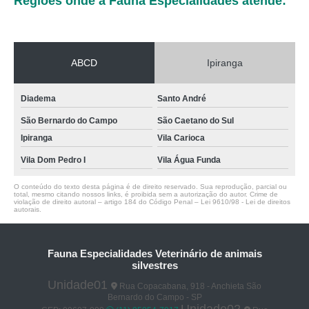
Regiões onde a Fauna Especialidades atende:
ABCD
Ipiranga
Diadema
Santo André
São Bernardo do Campo
São Caetano do Sul
Ipiranga
Vila Carioca
Vila Dom Pedro I
Vila Água Funda
O conteúdo do texto desta página é de direito reservado. Sua reprodução, parcial ou
total, mesmo citando nossos links, é proibida sem a autorização do autor. Crime de
violação de direito autoral – artigo 184 do Código Penal –
Lei 9610/98 - Lei de direitos
autorais
.
Fauna Especialidades Veterinário de animais
silvestres
Unidade01
Rua Copacabana, 918 - Anchieta São
Bernardo do Campo - SP