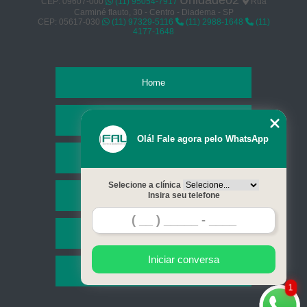
Unidade02
CEP: 09607-000
(11) 95054-7917
Rua
Carminé flauto, 30 - Centro - Diadema - SP
CEP: 05617-030
(11) 97329-5116
(11) 2988-1648
(11)
4177-1648
Home
Empresa
Olá! Fale agora pelo WhatsApp
Missão
Selecione a clínica
Serviços
Insira seu telefone
Contato
Iniciar conversa
Mapa do site
1