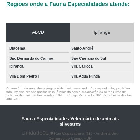
Regiões onde a Fauna Especialidades atende:
ABCD
Ipiranga
Diadema
Santo André
São Bernardo do Campo
São Caetano do Sul
Ipiranga
Vila Carioca
Vila Dom Pedro I
Vila Água Funda
O conteúdo do texto desta página é de direito reservado. Sua reprodução, parcial ou
total, mesmo citando nossos links, é proibida sem a autorização do autor. Crime de
violação de direito autoral – artigo 184 do Código Penal –
Lei 9610/98 - Lei de direitos
autorais
.
Fauna Especialidades Veterinário de animais
silvestres
Unidade01
Rua Copacabana, 918 - Anchieta São
Bernardo do Campo - SP