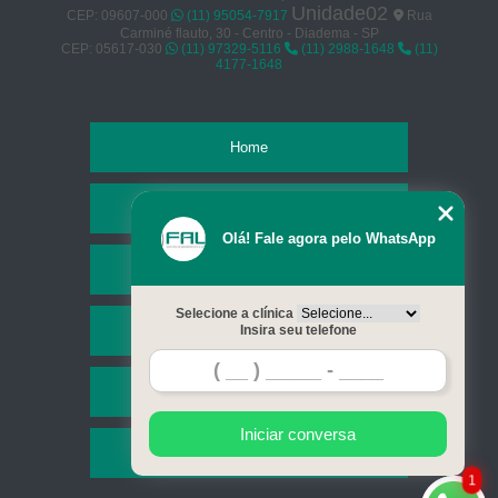
Unidade02
CEP: 09607-000
(11) 95054-7917
Rua
Carminé flauto, 30 - Centro - Diadema - SP
CEP: 05617-030
(11) 97329-5116
(11) 2988-1648
(11)
4177-1648
Home
Empresa
Olá! Fale agora pelo WhatsApp
Missão
Selecione a clínica
Serviços
Insira seu telefone
Contato
Iniciar conversa
Mapa do site
1