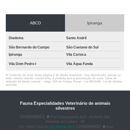
ABCD
Ipiranga
Diadema
Santo André
São Bernardo do Campo
São Caetano do Sul
Ipiranga
Vila Carioca
Vila Dom Pedro I
Vila Água Funda
O conteúdo do texto desta página é de direito reservado. Sua reprodução, parcial ou
total, mesmo citando nossos links, é proibida sem a autorização do autor. Crime de
violação de direito autoral – artigo 184 do Código Penal –
Lei 9610/98 - Lei de direitos
autorais
.
Fauna Especialidades Veterinário de animais
silvestres
Unidade01
Rua Copacabana, 918 - Anchieta São
Bernardo do Campo - SP
Unidade02
CEP: 09607-000
(11) 95054-7917
Rua