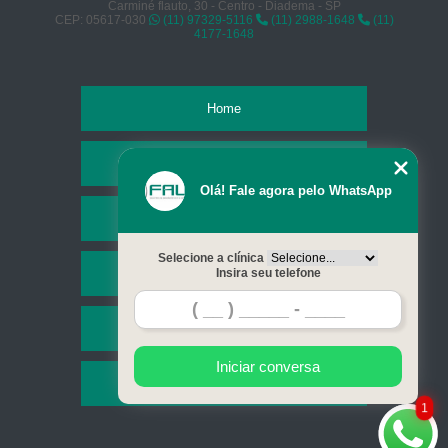
Carminé flauto, 30 - Centro - Diadema - SP
CEP: 05617-030
(11) 97329-5116
(11) 2988-1648
(11)
4177-1648
Home
Empresa
Olá! Fale agora pelo WhatsApp
Missão
Selecione a clínica
Serviços
Insira seu telefone
Contato
Iniciar conversa
Mapa do site
1