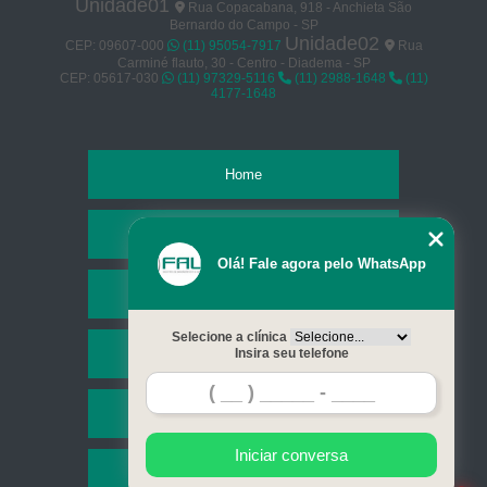
Unidade01
Rua Copacabana, 918 - Anchieta São
Bernardo do Campo - SP
Unidade02
CEP: 09607-000
(11) 95054-7917
Rua
Carminé flauto, 30 - Centro - Diadema - SP
CEP: 05617-030
(11) 97329-5116
(11) 2988-1648
(11)
4177-1648
Home
Empresa
Olá! Fale agora pelo WhatsApp
Missão
Selecione a clínica
Serviços
Insira seu telefone
Contato
Iniciar conversa
Mapa do site