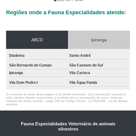
Regiões onde a Fauna Especialidades atende:
ABCD
Ipiranga
Diadema
Santo André
São Bernardo do Campo
São Caetano do Sul
Ipiranga
Vila Carioca
Vila Dom Pedro I
Vila Água Funda
O conteúdo do texto desta página é de direito reservado. Sua reprodução, parcial ou
total, mesmo citando nossos links, é proibida sem a autorização do autor. Crime de
violação de direito autoral – artigo 184 do Código Penal –
Lei 9610/98 - Lei de direitos
autorais
.
Fauna Especialidades Veterinário de animais
silvestres