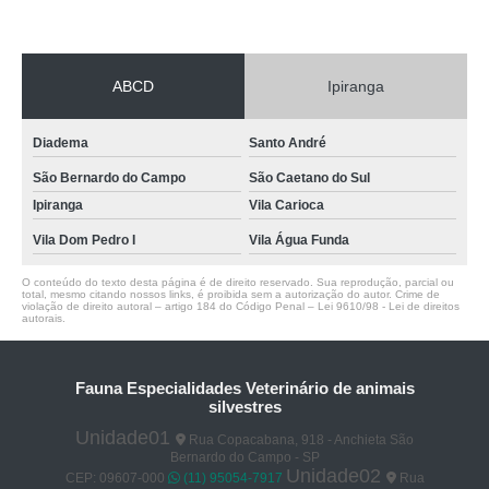
ABCD
Ipiranga
Diadema
Santo André
São Bernardo do Campo
São Caetano do Sul
Ipiranga
Vila Carioca
Vila Dom Pedro I
Vila Água Funda
O conteúdo do texto desta página é de direito reservado. Sua reprodução, parcial ou
total, mesmo citando nossos links, é proibida sem a autorização do autor. Crime de
violação de direito autoral – artigo 184 do Código Penal –
Lei 9610/98 - Lei de direitos
autorais
.
Fauna Especialidades Veterinário de animais
silvestres
Unidade01
Rua Copacabana, 918 - Anchieta São
Bernardo do Campo - SP
Unidade02
CEP: 09607-000
(11) 95054-7917
Rua