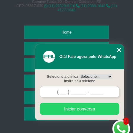
Carminé flauto, 30 - Centro - Diadema - SP
CEP: 05617-030
(11) 97329-5116
(11) 2988-1648
(11)
4177-1648
Home
Empresa
Olá! Fale agora pelo WhatsApp
Missão
Selecione a clínica
Serviços
Insira seu telefone
Contato
Iniciar conversa
Mapa do site
1