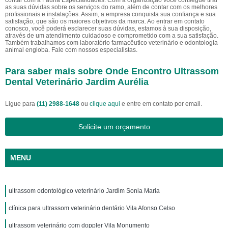
contar com a Fauna Especialidades. Com a organização você consegue tirar
as suas dúvidas sobre os serviços do ramo, além de contar com os melhores
profissionais e instalações. Assim, a empresa conquista sua confiança e sua
satisfação, que são os maiores objetivos da marca. Ao entrar em contato
conosco, você poderá esclarecer suas dúvidas, estamos à sua disposição,
através de um atendimento cuidadoso e comprometido com a sua satisfação.
Também trabalhamos com laboratório farmacêutico veterinário e odontologia
animal engloba. Fale com nossos especialistas.
Para saber mais sobre Onde Encontro Ultrassom
Dental Veterinário Jardim Aurélia
Ligue para
(11) 2988-1648
ou
clique aqui
e entre em contato por email.
Solicite um orçamento
MENU
ultrassom odontológico veterinário Jardim Sonia Maria
clínica para ultrassom veterinário dentário Vila Afonso Celso
ultrassom veterinário com doppler Vila Monumento