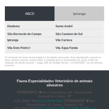
ABCD
Ipiranga
Diadema
Santo André
São Bernardo do Campo
São Caetano do Sul
Ipiranga
Vila Carioca
Vila Dom Pedro I
Vila Água Funda
O conteúdo do texto desta página é de direito reservado. Sua reprodução, parcial ou
total, mesmo citando nossos links, é proibida sem a autorização do autor. Crime de
violação de direito autoral – artigo 184 do Código Penal –
Lei 9610/98 - Lei de direitos
autorais
.
Fauna Especialidades Veterinário de animais
silvestres
Unidade01
Rua Copacabana, 918 - Anchieta São
Bernardo do Campo - SP
Unidade02
CEP: 09607-000
(11) 95054-7917
Rua
Carminé flauto, 30 - Centro - Diadema - SP
CEP: 05617-030
(11) 97329-5116
(11) 2988-1648
(11)