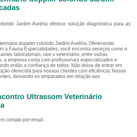
Exames Complementares Veterin
icadas
Exames Laboratoriais para Cac
Exames Laboratoriais Veterinári
olorido Jardim Aurélia oferece solução diagnóstica para as
Exame de Sangue para Animais Silv
erinário doppler colorido Jardim Aurélia, Oferecendo
Exame Laborator
 com a Fauna Especialidades, você encontra serviços como o
xames laboratoriais, raio x veterinário, entre outras
Exame Laboratorial para Animais Sil
o, a empresa conta com profissionais especializados e
Exame para Animais Sil
ndo então a confiança de todos. Não deixe de entrar em
pção oferecida para nossos clientes com eficiência. Nosso
Exames Laboratorial para Bichos
ientes, deixando-os amparados em relação aos
Exames para Bichos Exoticos
contro Ultrassom Veterinário
Laboratório Especialidades Veterin
ia
Laboratório Químico Vet
Laboratório Veterinário 24 Horas
em contato por email.
Laboratório Veterinário Diagnóstic