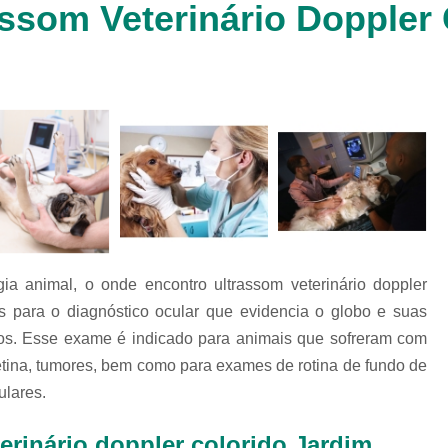
ssom Veterinário Doppler 
Clínica Veterinária Cachorr
Clínica Veterinária de Animais 
Clínica Veterinária de Gat
Clínica Veterinária Filhote
Clínica Veterinária Oftalmol
Clínica Veterinária para 
Clinica Animais Silvestres
Clinica 
Clinica Veterinaria Animais Silvest
gia animal, o onde encontro ultrassom veterinário doppler
Clinica Veterinaria para Animais 
os para o diagnóstico ocular que evidencia o globo e suas
Clínica Veterinária Animais Exótic
tivos. Esse exame é indicado para animais que sofreram com
Clínica Veterinária Pet Ex
etina, tumores, bem como para exames de rotina de fundo de
Exame de Fezes Veterinár
ulares.
Exame Oftalmológico Veteri
erinário doppler colorido Jardim