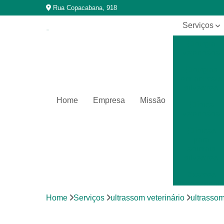
Rua Copacabana, 918
Serviços
Cirurgia
veterinária
Cirurgias
em animais
silvestres
Home
Empresa
Missão
Clínica
veterinária
Clínicas
para
animais
silvestres
Exames
laboratoriais
Home
Serviços
ultrassom veterinário
ultrassom
Exames
laboratoriais
para