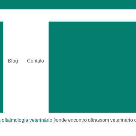
Cirurgia Catarata Veterinár
Cirurgia Gastrointestinal Ve
Cirurgia Hernia Veterinári
Cirurgia Veterinária Bási
Blog
Contato
Cirurgia Veterinária Clinica
Amputações Cirurgicas em Anima
Cirurgia Animais Silvestr
Cirurgia de Emergência para Animai
Cirurgia em Animais Silvestres
Cirurgia para Animais Exóti
 oftalmologia veterinário
onde encontro ultrassom veterinário 
Cirurgias em Tecidos Moles em Anim