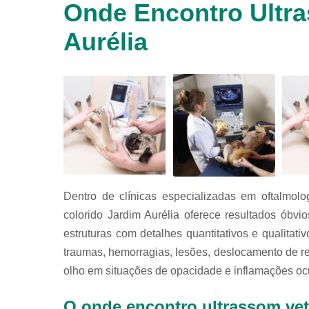
Onde Encontro Ultra
animais
silvestres
Aurélia
Laboratórios
veterinários
Raio x
veterinário
Raio x
veterinário
para
animais
silvestres
Ultrassom
Dentro de clínicas especializadas em oftalmolo
para
animais
colorido Jardim Aurélia oferece resultados óbvi
silvestres
estruturas com detalhes quantitativos e qualita
Ultrassom
traumas, hemorragias, lesões, deslocamento de r
veterinário
olho em situações de opacidade e inflamações oc
Veterinário
O onde encontro ultrassom vet