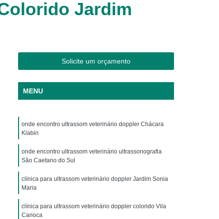
Colorido Jardim
os
Clínica Veterinária Cães e Gatos
Silvestres
Clínica Veterinária de Aves
os
Clínica Veterinária de Plantão
Clínica Veterinária Oftalmologia
Solicite um orçamento
ogista
Clínica Veterinária para Aves
Cachorro
Clinica Animais Exoticos
MENU
de Silvestres
Clinica para Animais Silvestres
res
Clinica Veterinaria de Aves Silvestres
onde encontro ultrassom veterinário doppler Chácara
Klabin
Silvestres
Clínica de Animais Silvestres
onde encontro ultrassom veterinário ultrassonografia
os
Clínica Veterinária de Animais Exóticos
São Caetano do Sul
ótico
Clínica Veterinária Silvestre
clínica para ultrassom veterinário doppler Jardim Sonia
Maria
io
Exame Laboratório Veterinário
nário
Exame Ortopédico Veterinário
clínica para ultrassom veterinário doppler colorido Vila
Carioca