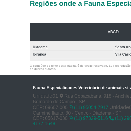
Regiões onde a Fauna Especia
ABCD
Diadema
Santo An
Ipiranga
Vila Cari
O conteúdo do texto desta página é de direito reservado. Sua reprodução, 
de direitos autorais
.
Fauna Especialidades Veterinário de animais sil
Unidade01
Rua Copacabana, 918 - Anchie
Bernardo do Campo - SP
Unidade
CEP: 09607-000
(11) 95054-7917
Carminé flauto, 30 - Centro - Diadema - SP
CEP: 05617-030
(11) 97329-5116
(11) 29
4177-1648