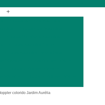
(11) 2988-1648
(11) 4177-1648
ia
Cirurgia de Coluna Veterinária
terinária
Cirurgia Geral Veterinária
a
Cirurgia Oncológica Veterinária
ca
Cirurgia Veterinária Cachorro
Cirurgia Veterinária Especializada
is Silvestres
Cirurgia Animais Exóticos
es
Cirurgia de Animais Silvestres
s Silvestres
Cirurgia em Animais Exóticos
Cirurgia Otopédica para Animais Silvestres
cos
Cirurgia para Animais Silvestres
doppler colorido Jardim Aurélia
ais Silvestres
Clínica Veterinária 24 Horas