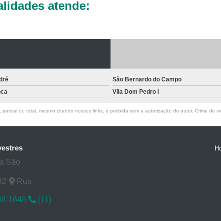
Laboratórios Veterinários pa
lidades atende:
Exame de Raio X Veterinário
Ra
Raio X de Cachorro
Raio X Digital
Raio X para Cachorr
Raio X Veterinário para Cachorro
dré
São Bernardo do Campo
Raio X do Cranio para Anim
oca
Vila Dom Pedro I
Raio X para Animais Exóti
parcial ou total, mesmo citando nossos links, é proibida sem a autorização do autor. Crime de vi
Raio X para Animal Silve
Rx para Animais Exóticos
Rx para
vestres
H
Rx Veterinário para Animais Si
ta São
Ultrassom do Abdominal para A
02
Rua
Ultrassom para Animais
88-1648
(11)
Ultrassom para Animal Exót
Ultrassom Veterinário para Ani