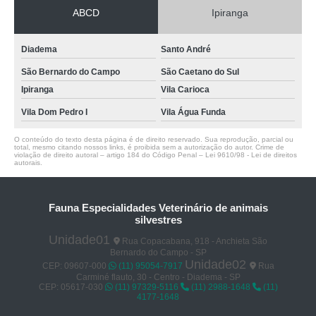
ABCD
Ipiranga
Diadema
Santo André
São Bernardo do Campo
São Caetano do Sul
Ipiranga
Vila Carioca
Vila Dom Pedro I
Vila Água Funda
O conteúdo do texto desta página é de direito reservado. Sua reprodução, parcial ou
total, mesmo citando nossos links, é proibida sem a autorização do autor. Crime de
violação de direito autoral – artigo 184 do Código Penal –
Lei 9610/98 - Lei de direitos
autorais
.
Fauna Especialidades Veterinário de animais
silvestres
Unidade01
Rua Copacabana, 918 - Anchieta São
Bernardo do Campo - SP
Unidade02
CEP: 09607-000
(11) 95054-7917
Rua
Carminé flauto, 30 - Centro - Diadema - SP
CEP: 05617-030
(11) 97329-5116
(11) 2988-1648
(11)
4177-1648