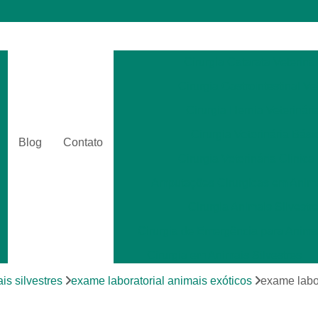
Cirurgia Catarata Veterinár
Cirurgia Gastrointestinal Ve
Cirurgia Hernia Veterinári
Cirurgia Veterinária Bási
Blog
Contato
Cirurgia Veterinária Clinica
Amputações Cirurgicas em Anima
Cirurgia Animais Silvestr
Cirurgia de Emergência para Animai
Cirurgia em Animais Silvestres
Cirurgia para Animais Exóti
is silvestres
exame laboratorial animais exóticos
exame labor
Cirurgias em Tecidos Moles em Anim