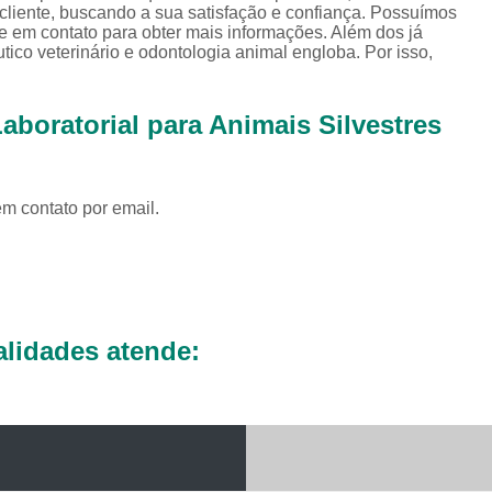
Exames Complementares Veterin
iente, buscando a sua satisfação e confiança. Possuímos
re em contato para obter mais informações. Além dos já
Exames Laboratoriais para Cac
tico veterinário e odontologia animal engloba. Por isso,
Exames Laboratoriais Veterinári
boratorial para Animais Silvestres
Exame de Sangue para Animais Silv
Exame Laborator
Exame Laboratorial para Animais Sil
em contato por email.
Exame para Animais Sil
Exames Laboratorial para Bichos
Exames para Bichos Exoticos
Laboratório Especialidades Veterin
lidades atende:
Laboratório Químico Vet
Laboratório Veterinário 24 Horas
Laboratório Veterinário Diagnóstic