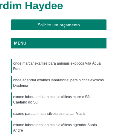
ardim Haydee
os
Clínica Veterinária Cães e Gatos
Silvestres
Clínica Veterinária de Aves
os
Clínica Veterinária de Plantão
Solicite um orçamento
Clínica Veterinária Oftalmologia
MENU
ogista
Clínica Veterinária para Aves
Cachorro
Clinica Animais Exoticos
onde marcar exames para animais exóticos Vila Água
de Silvestres
Clinica para Animais Silvestres
Funda
res
Clinica Veterinaria de Aves Silvestres
onde agendar exames laboratorial para bichos exoticos
Silvestres
Clínica de Animais Silvestres
Diadema
os
Clínica Veterinária de Animais Exóticos
exame laboratorial animais exóticos marcar São
Caetano do Sul
ótico
Clínica Veterinária Silvestre
exame para animais silvestres marcar Matriz
io
Exame Laboratório Veterinário
exame laboratorial animais exóticos agendar Santo
nário
Exame Ortopédico Veterinário
André