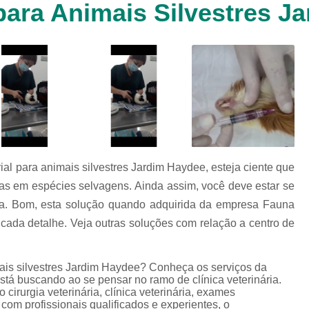
para Animais Silvestres J
Clínica Veterinária Cachorr
Clínica Veterinária de Animais 
Clínica Veterinária de Gat
Clínica Veterinária Filhote
Clínica Veterinária Oftalmol
Clínica Veterinária para 
Clinica Animais Silvestres
Clinica 
l para animais silvestres Jardim Haydee, esteja ciente que
Clinica Veterinaria Animais Silvest
ças em espécies selvagens. Ainda assim, você deve estar se
Clinica Veterinaria para Animais 
a. Bom, esta solução quando adquirida da empresa Fauna
Clínica Veterinária Animais Exótic
cada detalhe. Veja outras soluções com relação a centro de
Clínica Veterinária Pet Ex
mais silvestres Jardim Haydee? Conheça os serviços da
Exame de Fezes Veterinár
tá buscando ao se pensar no ramo de clínica veterinária.
Exame Oftalmológico Veteri
irurgia veterinária, clínica veterinária, exames
 com profissionais qualificados e experientes, o