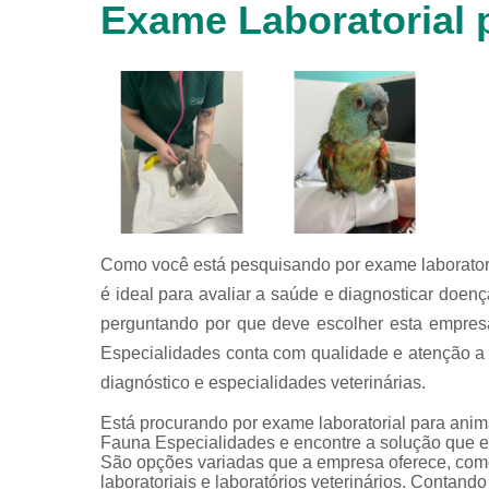
Exame Laboratorial 
animais
silvestres
Laboratórios
veterinários
Raio x
veterinário
Raio x
veterinário
para
animais
silvestres
Como você está pesquisando por exame laboratoria
é ideal para avaliar a saúde e diagnosticar doen
Ultrassom
para
perguntando por que deve escolher esta empres
animais
Especialidades conta com qualidade e atenção a 
silvestres
diagnóstico e especialidades veterinárias.
Ultrassom
veterinário
Está procurando por exame laboratorial para ani
Fauna Especialidades e encontre a solução que es
Veterinário
São opções variadas que a empresa oferece, como c
laboratoriais e laboratórios veterinários. Contando