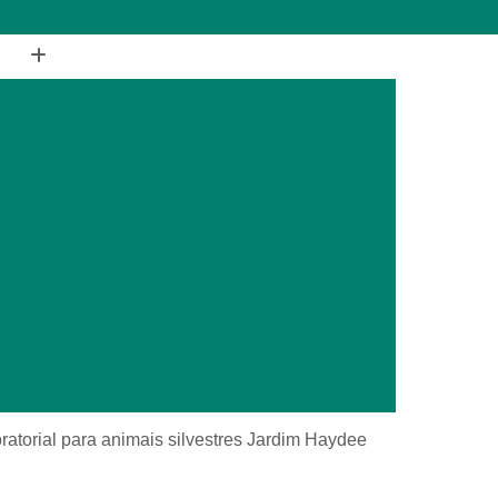
(11) 2988-1648
(11) 4177-1648
ia
Cirurgia de Coluna Veterinária
terinária
Cirurgia Geral Veterinária
a
Cirurgia Oncológica Veterinária
ca
Cirurgia Veterinária Cachorro
Cirurgia Veterinária Especializada
is Silvestres
Cirurgia Animais Exóticos
es
Cirurgia de Animais Silvestres
s Silvestres
Cirurgia em Animais Exóticos
Cirurgia Otopédica para Animais Silvestres
cos
Cirurgia para Animais Silvestres
atorial para animais silvestres Jardim Haydee
ais Silvestres
Clínica Veterinária 24 Horas