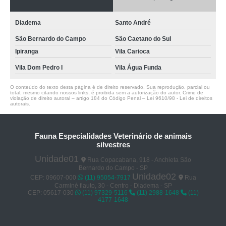
Diadema
Santo André
São Bernardo do Campo
São Caetano do Sul
Ipiranga
Vila Carioca
Vila Dom Pedro I
Vila Água Funda
O conteúdo do texto desta página é de direito reservado. Sua reprodução, parcial ou
total, mesmo citando nossos links, é proibida sem a autorização do autor. Crime de
violação de direito autoral – artigo 184 do Código Penal –
Lei 9610/98 - Lei de direitos
autorais
.
Fauna Especialidades Veterinário de animais
silvestres
Unidade01
Rua Copacabana, 918 - Anchieta São
Bernardo do Campo - SP
Unidade02
CEP: 09607-000
(11) 95054-7917
Rua
Carminé flauto, 30 - Centro - Diadema - SP
CEP: 05617-030
(11) 97329-5116
(11) 2988-1648
(11)
4177-1648