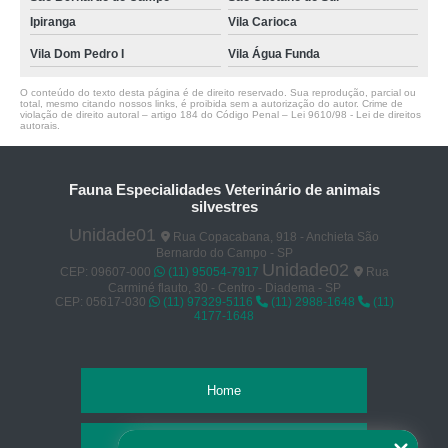
Ipiranga
Vila Carioca
Vila Dom Pedro I
Vila Água Funda
O conteúdo do texto desta página é de direito reservado. Sua reprodução, parcial ou
total, mesmo citando nossos links, é proibida sem a autorização do autor. Crime de
violação de direito autoral – artigo 184 do Código Penal –
Lei 9610/98 - Lei de direitos
autorais
.
Fauna Especialidades Veterinário de animais
silvestres
Unidade01
Rua Copacabana, 918 - Anchieta São
Bernardo do Campo - SP
Unidade02
CEP: 09607-000
(11) 95054-7917
Rua
Carminé flauto, 30 - Centro - Diadema - SP
CEP: 05617-030
(11) 97329-5116
(11) 2988-1648
(11)
4177-1648
Home
Empresa