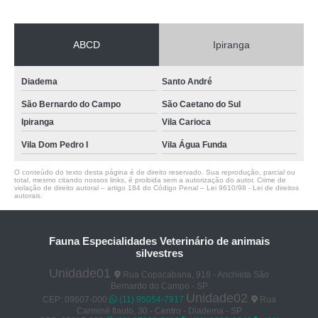
ABCD
Ipiranga
Diadema
Santo André
São Bernardo do Campo
São Caetano do Sul
Ipiranga
Vila Carioca
Vila Dom Pedro I
Vila Água Funda
O conteúdo do texto desta página é de direito reservado. Sua reprodução, parcial ou
total, mesmo citando nossos links, é proibida sem a autorização do autor. Crime de
violação de direito autoral – artigo 184 do Código Penal –
Lei 9610/98 - Lei de direitos
autorais
.
Fauna Especialidades Veterinário de animais
silvestres
Unidade01
Rua Copacabana, 918 - Anchieta São
Bernardo do Campo - SP
Unidade02
CEP: 09607-000
(11) 95054-7917
Rua
Carminé flauto, 30 - Centro - Diadema - SP