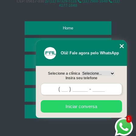
CEP: 05617-030
(11) 97329-5116
(11) 2988-1648
(11)
4177-1648
Home
Empresa
Olá! Fale agora pelo WhatsApp
Missão
Selecione a clínica
Serviços
Insira seu telefone
Contato
Iniciar conversa
Mapa do site
1