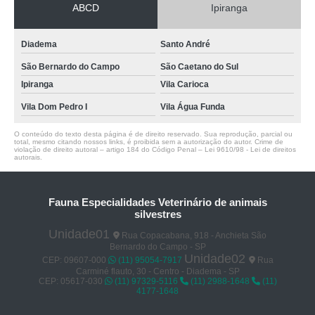
ABCD
Ipiranga
Diadema
Santo André
São Bernardo do Campo
São Caetano do Sul
Ipiranga
Vila Carioca
Vila Dom Pedro I
Vila Água Funda
O conteúdo do texto desta página é de direito reservado. Sua reprodução, parcial ou
total, mesmo citando nossos links, é proibida sem a autorização do autor. Crime de
violação de direito autoral – artigo 184 do Código Penal –
Lei 9610/98 - Lei de direitos
autorais
.
Fauna Especialidades Veterinário de animais
silvestres
Unidade01
Rua Copacabana, 918 - Anchieta São
Bernardo do Campo - SP
Unidade02
CEP: 09607-000
(11) 95054-7917
Rua
Carminé flauto, 30 - Centro - Diadema - SP
CEP: 05617-030
(11) 97329-5116
(11) 2988-1648
(11)
4177-1648